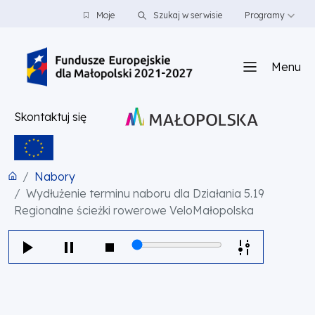
PRZEJDŹ DO TREŚCI
PRZEJDŹ DO MENU
STOPKA
Moje
Szukaj w serwisie
Programy
Menu
Skontaktuj się
Nabory
Wydłużenie terminu naboru dla Działania 5.19
Regionalne ścieżki rowerowe VeloMałopolska