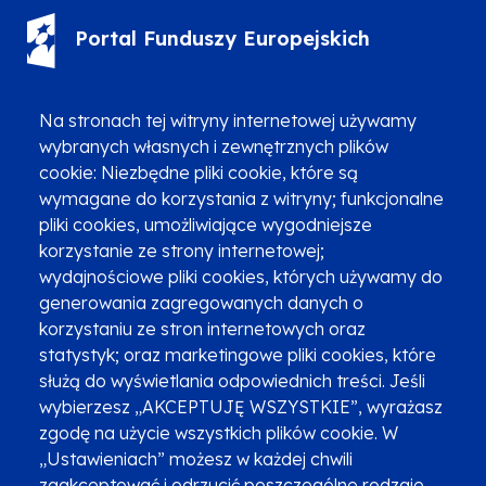
Portal Funduszy Europejskich
(12) 616 0 616
Infolinia
Na stronach tej witryny internetowej używamy
wybranych własnych i zewnętrznych plików
cookie: Niezbędne pliki cookie, które są
wymagane do korzystania z witryny; funkcjonalne
pliki cookies, umożliwiające wygodniejsze
Zgłoszenia podejrzenia niezgodności z KPP i KPON
korzystanie ze strony internetowej;
wydajnościowe pliki cookies, których używamy do
Newsletter
Fundusze SMS-em
generowania zagregowanych danych o
Najczęściej zadawane pytania
Promocja projektu
korzystaniu ze stron internetowych oraz
statystyk; oraz marketingowe pliki cookies, które
służą do wyświetlania odpowiednich treści. Jeśli
wybierzesz „AKCEPTUJĘ WSZYSTKIE”, wyrażasz
Zobacz inne programy
Poznaj Fundusze 2014-2020
zgodę na użycie wszystkich plików cookie. W
„Ustawieniach” możesz w każdej chwili
Deklaracja dostępności
Polityka prywatności
zaakceptować i odrzucić poszczególne rodzaje