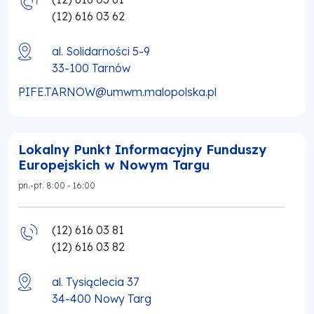
(12) 616 03 62
al. Solidarności 5-9
33-100
Tarnów
PIFE.TARNOW@umwm.malopolska.pl
Lokalny Punkt Informacyjny Funduszy
Europejskich w Nowym Targu
pn.-pt. 8:00 - 16:00
(12) 616 03 81
(12) 616 03 82
al. Tysiąclecia 37
34-400
Nowy Targ