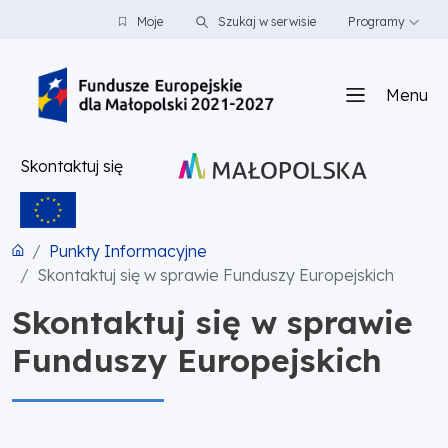
PRZEJDŹ DO TREŚCI
PRZEJDŹ DO MENU
STOPKA
Moje
Szukaj w serwisie
Programy
Menu
Skontaktuj się
Punkty Informacyjne
Skontaktuj się w sprawie Funduszy Europejskich
Skontaktuj się w sprawie
Funduszy Europejskich