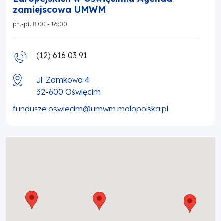
zamiejscowa UMWM
pn.-pt. 8:00 - 16:00
(12) 616 03 91
ul. Zamkowa 4
32-600
Oświęcim
fundusze.oswiecim@umwm.malopolska.pl