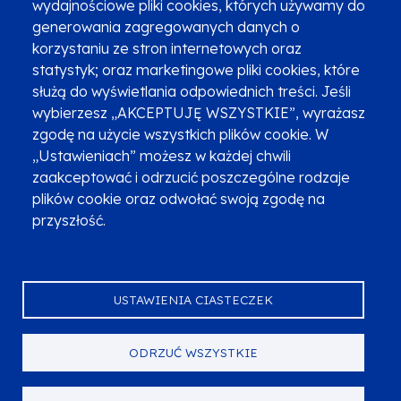
wydajnościowe pliki cookies, których używamy do
Newsletter
Fundusze SMS-em
generowania zagregowanych danych o
Najczęściej zadawane pytania
Promocja projektu
korzystaniu ze stron internetowych oraz
statystyk; oraz marketingowe pliki cookies, które
służą do wyświetlania odpowiednich treści. Jeśli
wybierzesz „AKCEPTUJĘ WSZYSTKIE”, wyrażasz
Zobacz inne programy
Poznaj Fundusze 2014-2020
zgodę na użycie wszystkich plików cookie. W
„Ustawieniach” możesz w każdej chwili
Deklaracja dostępności
Polityka prywatności
zaakceptować i odrzucić poszczególne rodzaje
Przetwarzanie danych osobowych
Zgłoś błąd
Mapa strony
plików cookie oraz odwołać swoją zgodę na
przyszłość.
Oznaczenie projektu
USTAWIENIA CIASTECZEK
ODRZUĆ WSZYSTKIE
Serwis dofinansowany przez Unię Europejską z programu Fundusze
Europejskie dla Małopolski na lata 2021-2027.
© Urząd Marszałkowski Województwa Małopolskiego 2023