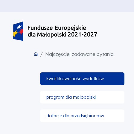
PRZEJDŹ DO TREŚCI
PRZEJDŹ DO MENU
STOPKA
Najczęściej zadawane pytania
kwalifikowalność wydatków
program dla małopolski
dotacje dla przedsiębiorców