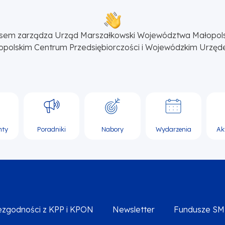
sem zarządza Urząd Marszałkowski Województwa Małopol
opolskim Centrum Przedsiębiorczości i Wojewódzkim Urzęd
nty
Poradniki
Nabory
Wydarzenia
Ak
iezgodności z KPP i KPON
Newsletter
Fundusze S