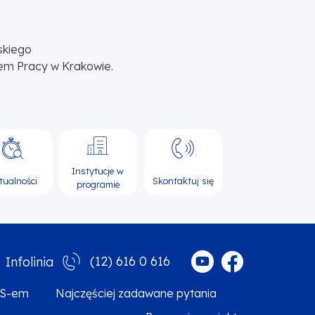
skiego
em Pracy w Krakowie.
Instytucje w
tualności
Skontaktuj się
programie
(12) 616 0 616
Infolinia
MS-em
Najczęściej zadawane pytania