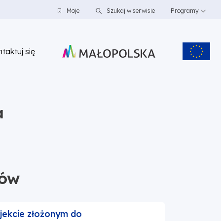
Moje
Szukaj w serwisie
Programy
taktuj się
a
ków
jekcie złożonym do