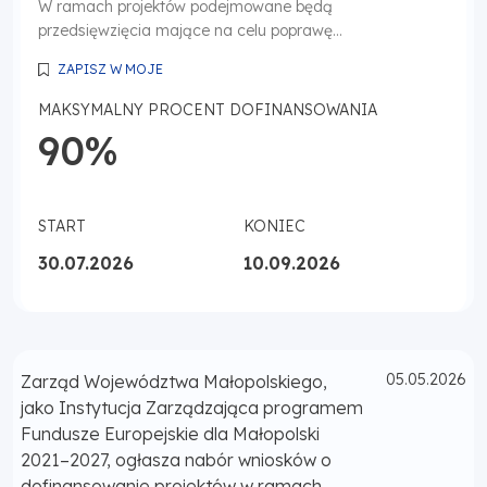
W ramach projektów podejmowane będą
przedsięwzięcia mające na celu poprawę...
ZAPISZ W MOJE
MAKSYMALNY PROCENT DOFINANSOWANIA
90%
START
KONIEC
30.07.2026
10.09.2026
Opublikowano
05.05.2026
Zarząd Województwa Małopolskiego,
jako Instytucja Zarządzająca programem
Fundusze Europejskie dla Małopolski
2021–2027, ogłasza nabór wniosków o
dofinansowanie projektów w ramach