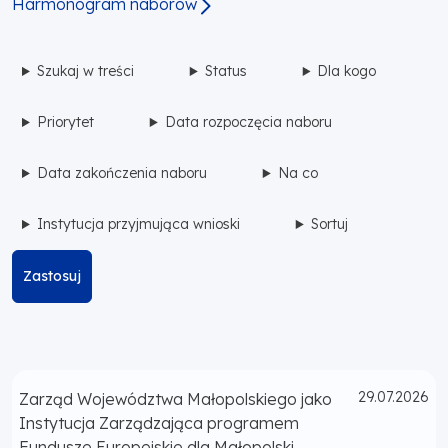
Harmonogram naborów
Szukaj w treści
Status
Dla kogo
Priorytet
Data rozpoczęcia naboru
Data zakończenia naboru
Na co
Instytucja przyjmująca wnioski
Sortuj
Zastosuj
Opublikowano
29.07.2026
Zarząd Województwa Małopolskiego jako
Instytucja Zarządzająca programem
Fundusze Europejskie dla Małopolski