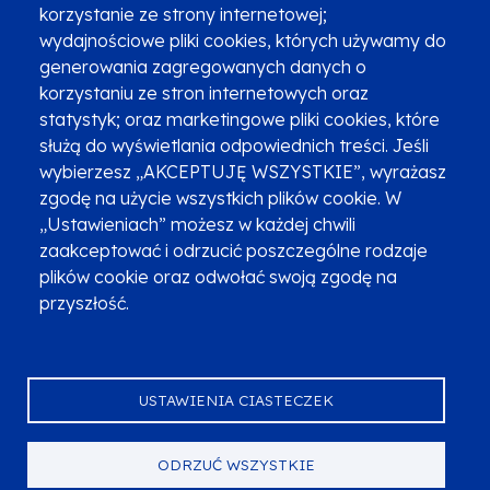
korzystanie ze strony internetowej;
Zgłoszenia podejrzenia niezgodności z KPP i KPON
wydajnościowe pliki cookies, których używamy do
Newsletter
Fundusze SMS-em
generowania zagregowanych danych o
Najczęściej zadawane pytania
Promocja projektu
korzystaniu ze stron internetowych oraz
statystyk; oraz marketingowe pliki cookies, które
służą do wyświetlania odpowiednich treści. Jeśli
wybierzesz „AKCEPTUJĘ WSZYSTKIE”, wyrażasz
Zobacz inne programy
Poznaj Fundusze 2014-2020
zgodę na użycie wszystkich plików cookie. W
„Ustawieniach” możesz w każdej chwili
Deklaracja dostępności
Polityka prywatności
zaakceptować i odrzucić poszczególne rodzaje
Przetwarzanie danych osobowych
Zgłoś błąd
Mapa strony
plików cookie oraz odwołać swoją zgodę na
przyszłość.
Oznaczenie projektu
USTAWIENIA CIASTECZEK
ODRZUĆ WSZYSTKIE
Serwis dofinansowany przez Unię Europejską z programu Fundusze
Europejskie dla Małopolski na lata 2021-2027.