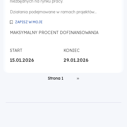
niezbędnych na rynku pracy.
Działania podejmowane w ramach projektów...
ZAPISZ W MOJE
MAKSYMALNY PROCENT DOFINANSOWANIA
START
KONIEC
15.01.2026
29.01.2026
Stronicowanie
Następna strona
Strona 1
››