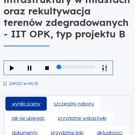
oraz rekultywacja
terenów zdegradowanych
- IIT OPK, typ projektu B
ZAPISZ W MOJE
wyniki oceny
szczegóły naboru
jak się ubiegać
przydatne wskazówki
dokumenty
przydatne linki
aktualności