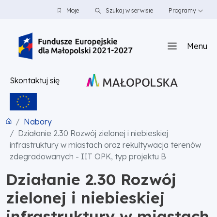
PRZEJDŹ DO TREŚCI
PRZEJDŹ DO MENU
STOPKA
Moje
Szukaj w serwisie
Programy
Menu
Skontaktuj się
Nabory
Działanie 2.30 Rozwój zielonej i niebieskiej
infrastruktury w miastach oraz rekultywacja terenów
zdegradowanych - IIT OPK, typ projektu B
Działanie 2.30 Rozwój
zielonej i niebieskiej
infrastruktury w miastach