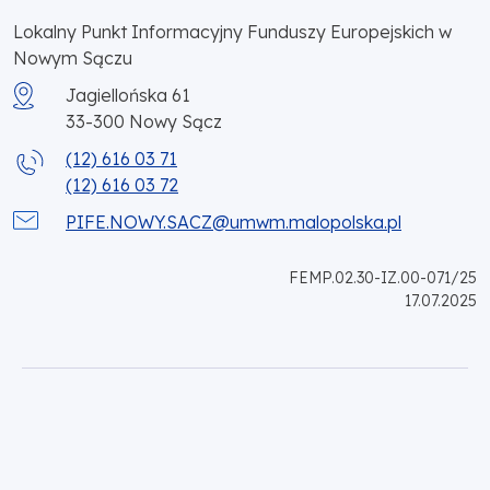
Lokalny Punkt Informacyjny Funduszy Europejskich w
Nowym Sączu
Jagiellońska 61
33-300
Nowy Sącz
(12) 616 03 71
(12) 616 03 72
PIFE.NOWY.SACZ@umwm.malopolska.pl
FEMP.02.30-IZ.00-071/25
17.07.2025