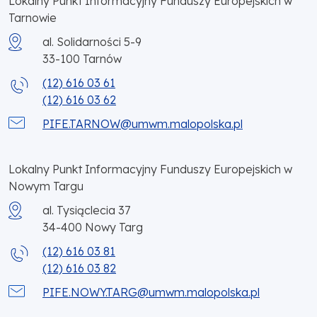
Lokalny Punkt Informacyjny Funduszy Europejskich w
Tarnowie
al. Solidarności 5-9
33-100
Tarnów
(12) 616 03 61
(12) 616 03 62
PIFE.TARNOW@umwm.malopolska.pl
Lokalny Punkt Informacyjny Funduszy Europejskich w
Nowym Targu
al. Tysiąclecia 37
34-400
Nowy Targ
(12) 616 03 81
(12) 616 03 82
PIFE.NOWY.TARG@umwm.malopolska.pl