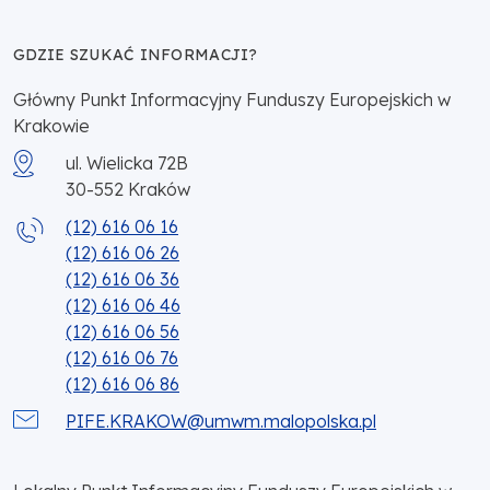
GDZIE SZUKAĆ INFORMACJI?
Główny Punkt Informacyjny Funduszy Europejskich w
Krakowie
ul. Wielicka 72B
30-552
Kraków
(12) 616 06 16
(12) 616 06 26
(12) 616 06 36
(12) 616 06 46
(12) 616 06 56
(12) 616 06 76
(12) 616 06 86
PIFE.KRAKOW@umwm.malopolska.pl