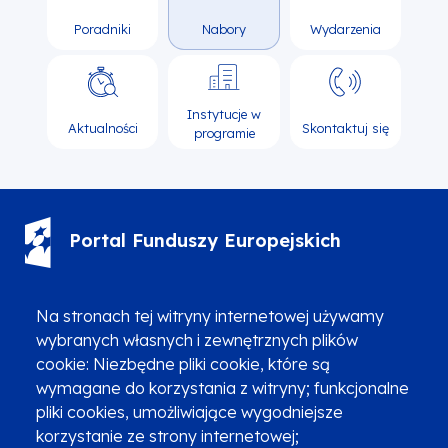
Poradniki
Nabory
Wydarzenia
Instytucje w
Aktualności
Skontaktuj się
programie
Portal Funduszy Europejskich
(12) 616 0 616
Infolinia
Na stronach tej witryny internetowej używamy
wybranych własnych i zewnętrznych plików
cookie: Niezbędne pliki cookie, które są
wymagane do korzystania z witryny; funkcjonalne
pliki cookies, umożliwiające wygodniejsze
korzystanie ze strony internetowej;
Zgłoszenia podejrzenia niezgodności z KPP i KPON