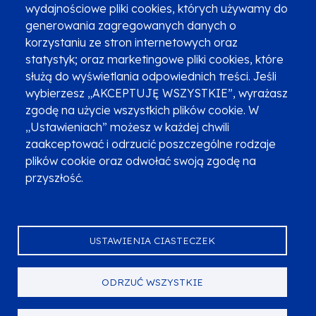
wydajnościowe pliki cookies, których używamy do
Newsletter
Fundusze SMS-em
generowania zagregowanych danych o
Najczęściej zadawane pytania
Promocja projektu
korzystaniu ze stron internetowych oraz
statystyk; oraz marketingowe pliki cookies, które
służą do wyświetlania odpowiednich treści. Jeśli
wybierzesz „AKCEPTUJĘ WSZYSTKIE”, wyrażasz
Zobacz inne programy
Poznaj Fundusze 2014-2020
zgodę na użycie wszystkich plików cookie. W
„Ustawieniach” możesz w każdej chwili
Deklaracja dostępności
Polityka prywatności
zaakceptować i odrzucić poszczególne rodzaje
Przetwarzanie danych osobowych
Zgłoś błąd
Mapa strony
plików cookie oraz odwołać swoją zgodę na
przyszłość.
Oznaczenie projektu
USTAWIENIA CIASTECZEK
ODRZUĆ WSZYSTKIE
Serwis dofinansowany przez Unię Europejską z programu Fundusze
Europejskie dla Małopolski na lata 2021-2027.
© Urząd Marszałkowski Województwa Małopolskiego 2023