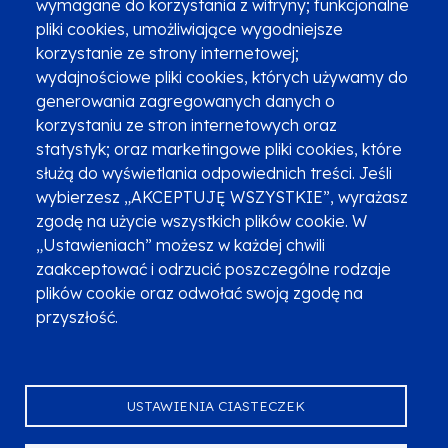
wymagane do korzystania z witryny; funkcjonalne
pliki cookies, umożliwiające wygodniejsze
Zgłoszenia podejrzenia niezgodności z KPP i KPON
korzystanie ze strony internetowej;
wydajnościowe pliki cookies, których używamy do
Newsletter
Fundusze SMS-em
generowania zagregowanych danych o
Najczęściej zadawane pytania
Promocja projektu
korzystaniu ze stron internetowych oraz
statystyk; oraz marketingowe pliki cookies, które
służą do wyświetlania odpowiednich treści. Jeśli
wybierzesz „AKCEPTUJĘ WSZYSTKIE”, wyrażasz
Zobacz inne programy
Poznaj Fundusze 2014-2020
zgodę na użycie wszystkich plików cookie. W
„Ustawieniach” możesz w każdej chwili
Deklaracja dostępności
Polityka prywatności
zaakceptować i odrzucić poszczególne rodzaje
Przetwarzanie danych osobowych
Zgłoś błąd
Mapa strony
plików cookie oraz odwołać swoją zgodę na
przyszłość.
Oznaczenie projektu
USTAWIENIA CIASTECZEK