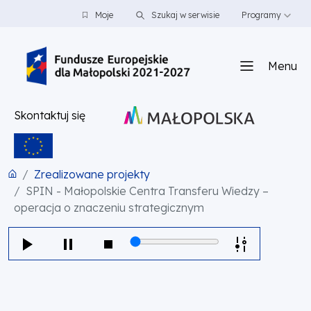
PRZEJDŹ DO TREŚCI
PRZEJDŹ DO MENU
STOPKA
Moje
Szukaj w serwisie
Programy
Menu
Skontaktuj się
Zrealizowane projekty
SPIN - Małopolskie Centra Transferu Wiedzy –
operacja o znaczeniu strategicznym