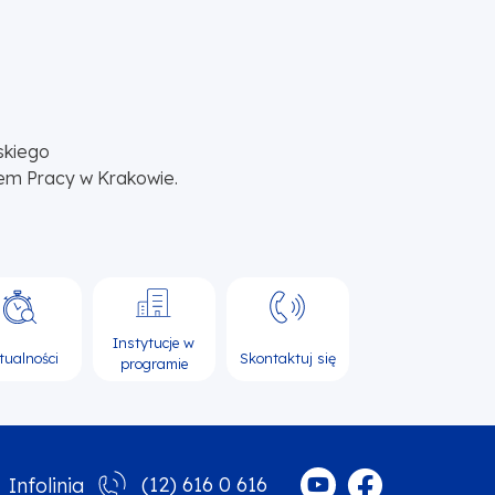
skiego
em Pracy w Krakowie.
Instytucje w
tualności
Skontaktuj się
programie
(12) 616 0 616
Infolinia