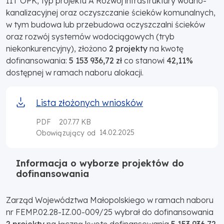
IIT OPK, typ projektu A Rozwój infrastruktury wodno-
kanalizacyjnej oraz oczyszczanie ścieków komunalnych,
w tym budowa lub przebudowa oczyszczalni ścieków
oraz rozwój systemów wodociągowych (tryb
niekonkurencyjny), złożono
2 projekty
na kwotę
dofinansowania:
5 153 936,72 zł
co stanowi
42,11%
dostępnej w ramach naboru alokacji.
Lista złożonych wniosków
PDF
207.77 KB
14.02.2025
Obowiązujący od
Informacja o wyborze projektów do
dofinansowania
Zarząd Województwa Małopolskiego w ramach naboru
nr FEMP.02.28-IZ.00-009/25 wybrał do dofinansowania
2 projekty
na łączną kwotę dofinansowania
5 153 936,72