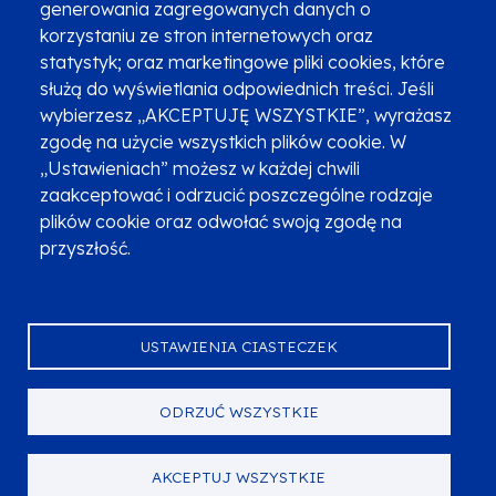
generowania zagregowanych danych o
Najczęściej zadawane pytania
Promocja projektu
korzystaniu ze stron internetowych oraz
statystyk; oraz marketingowe pliki cookies, które
służą do wyświetlania odpowiednich treści. Jeśli
wybierzesz „AKCEPTUJĘ WSZYSTKIE”, wyrażasz
Zobacz inne programy
Poznaj Fundusze 2014-2020
zgodę na użycie wszystkich plików cookie. W
„Ustawieniach” możesz w każdej chwili
Deklaracja dostępności
Polityka prywatności
zaakceptować i odrzucić poszczególne rodzaje
Przetwarzanie danych osobowych
Zgłoś błąd
Mapa strony
plików cookie oraz odwołać swoją zgodę na
przyszłość.
Oznaczenie projektu
USTAWIENIA CIASTECZEK
ODRZUĆ WSZYSTKIE
Serwis dofinansowany przez Unię Europejską z programu Fundusze
Europejskie dla Małopolski na lata 2021-2027.
© Urząd Marszałkowski Województwa Małopolskiego 2023
AKCEPTUJ WSZYSTKIE