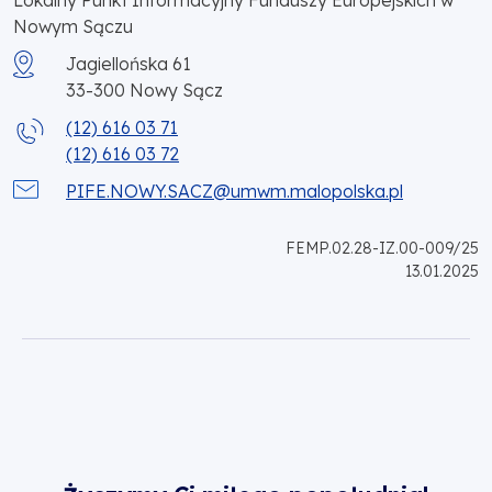
Lokalny Punkt Informacyjny Funduszy Europejskich w
Nowym Sączu
Jagiellońska 61
33-300
Nowy Sącz
(12) 616 03 71
(12) 616 03 72
PIFE.NOWY.SACZ@umwm.malopolska.pl
FEMP.02.28-IZ.00-009/25
13.01.2025