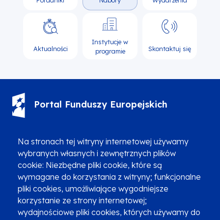
Poradniki
Nabory
Wydarzenia
Instytucje w
Aktualności
Skontaktuj się
programie
Portal Funduszy Europejskich
(12) 616 0 616
Infolinia
Na stronach tej witryny internetowej używamy
wybranych własnych i zewnętrznych plików
cookie: Niezbędne pliki cookie, które są
wymagane do korzystania z witryny; funkcjonalne
pliki cookies, umożliwiające wygodniejsze
Zgłoszenia podejrzenia niezgodności z KPP i KPON
korzystanie ze strony internetowej;
wydajnościowe pliki cookies, których używamy do
Newsletter
Fundusze SMS-em