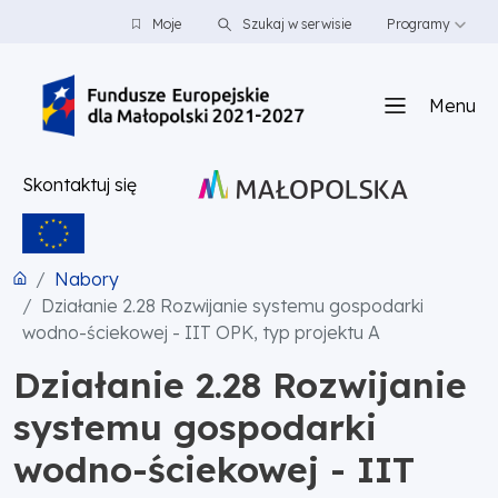
PRZEJDŹ DO TREŚCI
PRZEJDŹ DO MENU
STOPKA
Moje
Szukaj w serwisie
Programy
Menu
Skontaktuj się
Nabory
Działanie 2.28 Rozwijanie systemu gospodarki
wodno-ściekowej - IIT OPK, typ projektu A
Działanie 2.28 Rozwijanie
systemu gospodarki
wodno-ściekowej - IIT