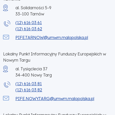
al. Solidarności 5-9
33-100
Tarnów
(12) 616 03 61
(12) 616 03 62
PIFE.TARNOW@umwm.malopolska.pl
Lokalny Punkt Informacyjny Funduszy Europejskich w
Nowym Targu
al. Tysiąclecia 37
34-400
Nowy Targ
(12) 616 03 81
(12) 616 03 82
PIFE.NOWY.TARG@umwm.malopolska.pl