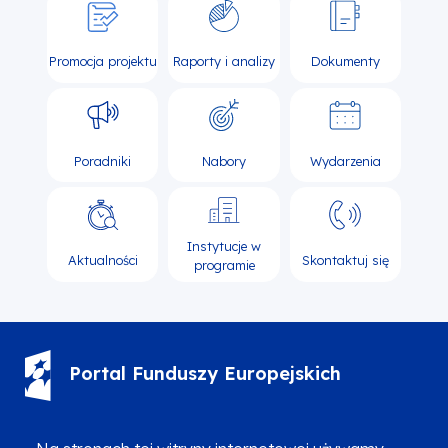
Promocja projektu
Raporty i analizy
Dokumenty
Poradniki
Nabory
Wydarzenia
Instytucje w
Aktualności
Skontaktuj się
programie
Portal Funduszy Europejskich
(12) 616 0 616
Infolinia