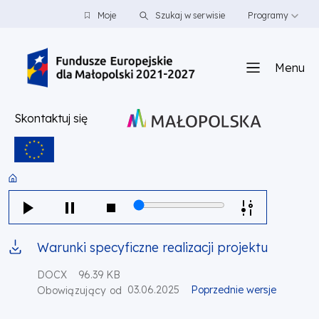
PRZEJDŹ DO TREŚCI
PRZEJDŹ DO MENU
STOPKA
Moje
Szukaj w serwisie
Programy
Menu
Skontaktuj się
Warunki specyficzne realizacji projektu
DOCX
96.39 KB
03.06.2025
Poprzednie wersje
Obowiązujący od