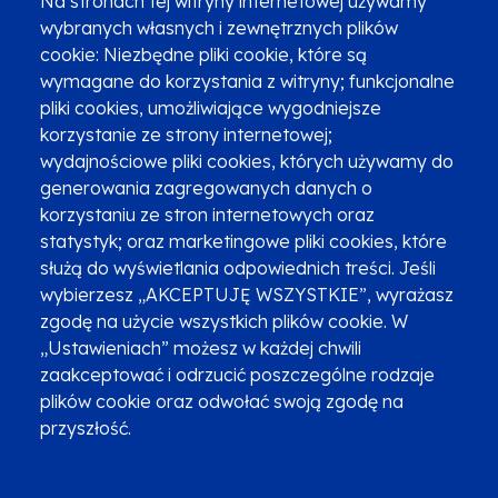
Na stronach tej witryny internetowej używamy
wybranych własnych i zewnętrznych plików
cookie: Niezbędne pliki cookie, które są
wymagane do korzystania z witryny; funkcjonalne
pliki cookies, umożliwiające wygodniejsze
Zgłoszenia podejrzenia niezgodności z KPP i KPON
korzystanie ze strony internetowej;
wydajnościowe pliki cookies, których używamy do
Newsletter
Fundusze SMS-em
generowania zagregowanych danych o
Najczęściej zadawane pytania
Promocja projektu
korzystaniu ze stron internetowych oraz
statystyk; oraz marketingowe pliki cookies, które
służą do wyświetlania odpowiednich treści. Jeśli
wybierzesz „AKCEPTUJĘ WSZYSTKIE”, wyrażasz
Zobacz inne programy
Poznaj Fundusze 2014-2020
zgodę na użycie wszystkich plików cookie. W
„Ustawieniach” możesz w każdej chwili
Deklaracja dostępności
Polityka prywatności
zaakceptować i odrzucić poszczególne rodzaje
Przetwarzanie danych osobowych
Zgłoś błąd
Mapa strony
plików cookie oraz odwołać swoją zgodę na
przyszłość.