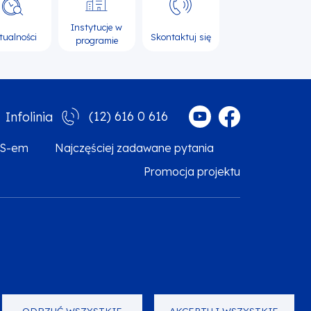
Instytucje w
tualności
Skontaktuj się
programie
(12) 616 0 616
Infolinia
MS-em
Najczęściej zadawane pytania
Promocja projektu
arzanie danych osobowych
Zgłoś błąd
Mapa strony
ODRZUĆ WSZYSTKIE
AKCEPTUJ WSZYSTKIE