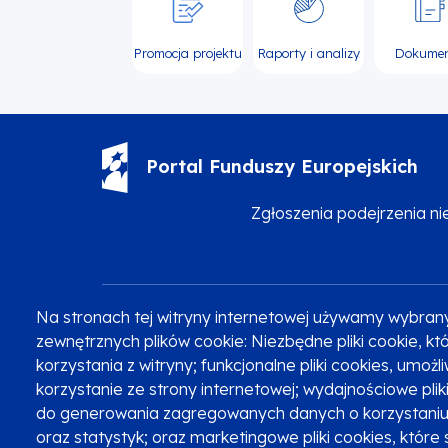
Promocja projektu
Raporty i analizy
Dokume
Portal Funduszy Europejskich
Zgłoszenia podejrzenia n
Na stronach tej witryny internetowej używamy wybran
Zobacz inne programy
Poznaj Fundusze 2014-2020
zewnętrznych plików cookie: Niezbędne pliki cookie, 
korzystania z witryny; funkcjonalne pliki cookies, umoż
korzystanie ze strony internetowej; wydajnościowe pli
do generowania zagregowanych danych o korzystaniu 
Oznaczenie projektu
oraz statystyk; oraz marketingowe pliki cookies, które 