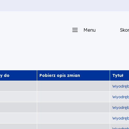
Menu
Skon
y do
Pobierz opis zmian
Tytuł
Wyodręb
Wyodręb
Wyodręb
Wyodręb
Wyodręb