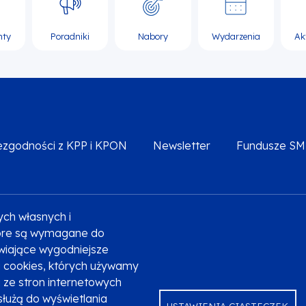
nty
Poradniki
Nabory
Wydarzenia
Ak
iezgodności z KPP i KPON
Newsletter
Fundusze S
ych własnych i
Deklaracja dostępności
Polityka prywatności
Przetw
które są wymagane do
liwiające wygodniejsze
ki cookies, których używamy
ze stron internetowych
służą do wyświetlania
USTAWIENIA CIASTECZEK