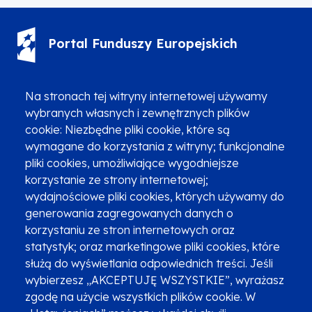
Portal Funduszy Europejskich
(12) 616 0 616
Infolinia
Na stronach tej witryny internetowej używamy
wybranych własnych i zewnętrznych plików
cookie: Niezbędne pliki cookie, które są
wymagane do korzystania z witryny; funkcjonalne
pliki cookies, umożliwiające wygodniejsze
Zgłoszenia podejrzenia niezgodności z KPP i KPON
korzystanie ze strony internetowej;
wydajnościowe pliki cookies, których używamy do
Newsletter
Fundusze SMS-em
generowania zagregowanych danych o
Najczęściej zadawane pytania
Promocja projektu
korzystaniu ze stron internetowych oraz
statystyk; oraz marketingowe pliki cookies, które
służą do wyświetlania odpowiednich treści. Jeśli
wybierzesz „AKCEPTUJĘ WSZYSTKIE”, wyrażasz
Zobacz inne programy
Poznaj Fundusze 2014-2020
zgodę na użycie wszystkich plików cookie. W