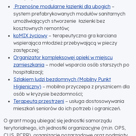
Przenośne modularne łazienki dla ubogich
–
system prefabrykowanych modułów sanitarnych
umożliwiających stworzenie łazienki bez
kosztownych remontów;
koMIX życiowy
– terapeutyczna gra karciana
wspierająca młodzież przebywającą w pieczy
zastępczej;
Organizator kompleksowej opieki w miejscu
zamieszkania
– model wsparcia osób starszych po
hospitalizacji;
Szlakiem ludzi bezdomnych (Mobilny Punkt
Higieniczny)
– mobilna przyczepa z prysznicem dla
osób w kryzysie bezdomności;
Terapeuta przestrzeni
– usługa dostosowywania
mieszkań seniorów do ich potrzeb i ograniczeń.
O grant mogą ubiegać się jednostki samorządu
terytorialnego, ich jednostki organizacyjne (m.in. OPS,
CUS, PCPR), organizacje pozarządowe oraz podmioty