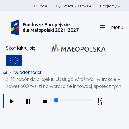
PRZEJDŹ DO TREŚCI
PRZEJDŹ DO MENU
STOPKA
Moje
Szukaj w serwisie
Programy
Menu
Skontaktuj się
Wiadomości
II nabór do projektu „Usługa Wrażliwa” w trakcie –
nawet 600 tys. zł na wdrażanie innowacji społecznych