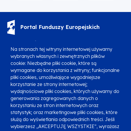
Portal Funduszy Europejskich
(12) 616 0 616
Infolinia
Na stronach tej witryny internetowej używamy
wybranych własnych i zewnętrznych plików
cookie: Niezbędne pliki cookie, które są
wymagane do korzystania z witryny; funkcjonalne
pliki cookies, umożliwiające wygodniejsze
Zgłoszenia podejrzenia niezgodności z KPP i KPON
korzystanie ze strony internetowej;
wydajnościowe pliki cookies, których używamy do
Newsletter
Fundusze SMS-em
generowania zagregowanych danych o
Najczęściej zadawane pytania
Promocja projektu
korzystaniu ze stron internetowych oraz
statystyk; oraz marketingowe pliki cookies, które
służą do wyświetlania odpowiednich treści. Jeśli
wybierzesz „AKCEPTUJĘ WSZYSTKIE”, wyrażasz