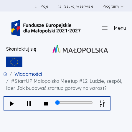
PRZEJDŹ DO TREŚCI
PRZEJDŹ DO MENU
STOPKA
Moje
Szukaj w serwisie
Programy
Menu
Skontaktuj się
Wiadomości
#StartUP Małopolska Meetup #12: Ludzie, zespół,
lider. Jak budować startup gotowy na wzrost?