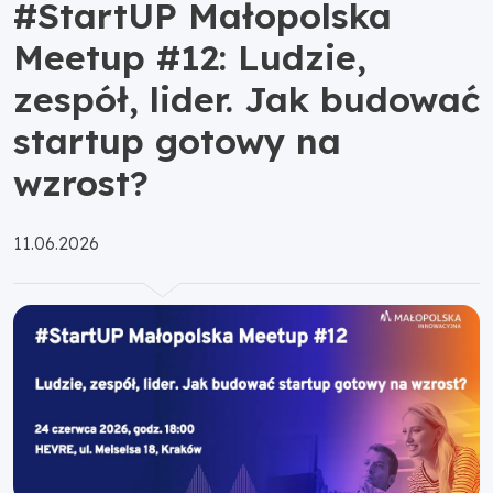
#StartUP Małopolska
Meetup #12: Ludzie,
zespół, lider. Jak budować
startup gotowy na
wzrost?
Opublikowano:
11.06.2026