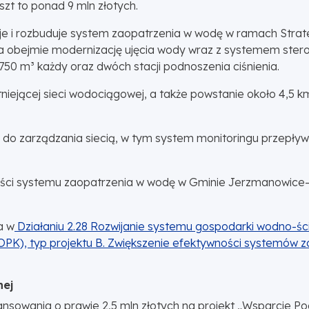
zt to ponad 9 mln złotych.
i rozbuduje system zaopatrzenia w wodę w ramach Strategi
a obejmie modernizację ujęcia wody wraz z systemem ster
750 m³ każdy oraz dwóch stacji podnoszenia ciśnienia.
iejącej sieci wodociągowej, a także powstanie około 4,5 km
do zarządzania siecią, w tym system monitoringu przepły
ności systemu zaopatrzenia w wodę w Gminie Jerzmanowice-
a w
Działaniu 2.28 Rozwijanie systemu gospodarki wodno-ści
 OPK), typ projektu B. Zwiększenie efektywności systemów z
nej
nansowania o prawie 2,5 mln złotych na projekt „Wsparcie P