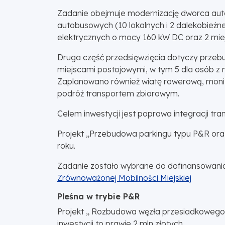
Zadanie obejmuje modernizację dworca auto
autobusowych (10 lokalnych i 2 dalekobieżn
elektrycznych o mocy 160 kW DC oraz 2 miejsc
Druga część przedsięwzięcia dotyczy przebu
miejscami postojowymi, w tym 5 dla osób z
Zaplanowano również wiatę rowerową, monito
podróż transportem zbiorowym.
Celem inwestycji jest poprawa integracji tr
Projekt „Przebudowa parkingu typu P&R or
roku.
Zadanie zostało wybrane do dofinansowani
Zrównoważonej Mobilności Miejskiej
Pleśna w trybie P&R
Projekt „ Rozbudowa węzła przesiadkowego n
inwestycji to prawie 2 mln złotych.