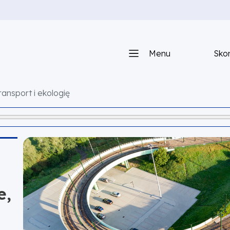
Menu
Skon
ransport i ekologię
e,