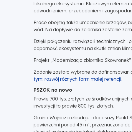
lokalnego ekosystemu. Kluczowym elementem 
odwodnieniem, przebadaniem i zagospoda
Prace obejmą także umocnienie brzegów, bu
wód. Na dopływie do zbiornika zostanie za
Dzięki połączeniu rozwiązań technicznych i p
odporność ekosystemu na skutki zmian klima
Projekt „Modernizacja zbiornika Skowronek”
Zadanie zostało wybrane do dofinansowani
tym: rozwój różnych form małej retencji.
PSZOK na nowo
Prawie 700 tys. złotych ze środków unijnyc
inwestycji to prawie 800 tys. złotych.
Gmina Wojnicz rozbuduje i doposaży Punkt
powierzchni ponad 45 m², przeznaczona do
również wykonanie instalacji elektroenerget