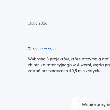
Opublikowano:
16.06.2026
ZAPISZ W MOJE
Wybrano 8 projektów, które otrzymają dof
zbiornika retencyjnego w Alwerni, węzła p
zadań przeznaczono 40,5 mln złotych.
Wspieramy in