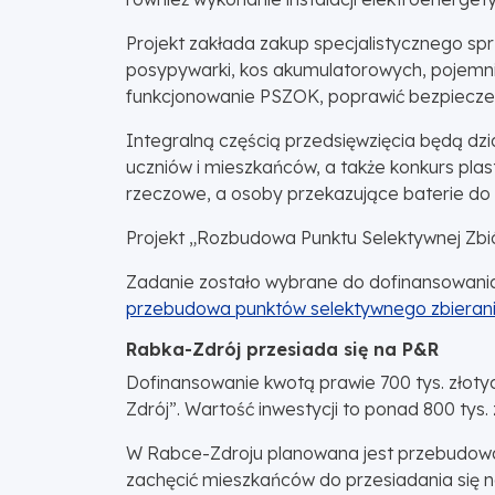
Projekt zakłada zakup specjalistycznego sp
posypywarki, kos akumulatorowych, pojemni
funkcjonowanie PSZOK, poprawić bezpiecze
Integralną częścią przedsięwzięcia będą dzi
uczniów i mieszkańców, a także konkurs pla
rzeczowe, a osoby przekazujące baterie do
Projekt „Rozbudowa Punktu Selektywnej Zbi
Zadanie zostało wybrane do dofinansowani
przebudowa punktów selektywnego zbieran
Rabka-Zdrój przesiada się na P&R
Dofinansowanie kwotą prawie 700 tys. złot
Zdrój”. Wartość inwestycji to ponad 800 tys. 
W Rabce-Zdroju planowana jest przebudowa in
zachęcić mieszkańców do przesiadania się n