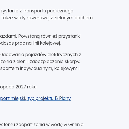
zystanie z transportu publicznego.
a także wiaty rowerowej z zielonym dachem
jazdami. Powstaną również przystanki
zas prac na linii kolejowej.
ę ładowania pojazdów elektrycznych z
nia zieleni i zabezpieczenie skarpy.
ansportem indywidualnym, kolejowym i
topada 2027 roku.
sport miejski, typ projektu B Plany
 systemu zaopatrzenia w wodę w Gminie