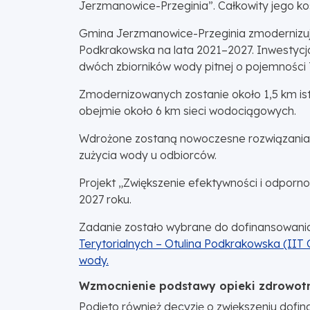
Jerzmanowice-Przeginia”. Całkowity jego kos
Gmina Jerzmanowice-Przeginia zmodernizuje 
Podkrakowska na lata 2021–2027. Inwestycj
dwóch zbiorników wody pitnej o pojemności 
Zmodernizowanych zostanie około 1,5 km istn
obejmie około 6 km sieci wodociągowych.
Wdrożone zostaną nowoczesne rozwiązania 
zużycia wody u odbiorców.
Projekt „Zwiększenie efektywności i odpor
2027 roku.
Zadanie zostało wybrane do dofinansowani
Terytorialnych – Otulina Podkrakowska (IIT
wody.
Wzmocnienie podstawy opieki zdrowot
Podjęto również decyzję o zwiększeniu dofi