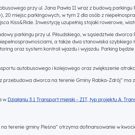
busowego przy ul. Jana Pawła II wraz z budową parkingu 
e), 20 miejsc parkingowych, w tym 2 dla osób z niepełnosp
a Kiss&Ride. Inwestycję uzupełnią stojaki rowerowe, wiata, 
dowy parkingu przy ul. Piłsudskiego, w sąsiedztwie dworca
 niepełnosprawnościami, a także dwa stanowiska szybkieg
ring oraz system kontroli wjazdu i wyjazdu. Parking będzi
ansportu autobusowego i kolejowego oraz zwiększenie atrakcy
az przebudowa dworca na terenie Gminy Rabka-Zdrój” ma z
a w
Działaniu 3.1 Transport miejski - ZIT, typ projektu A. Tran
a terenie gminy Pleśna” otrzyma dofinansowanie w kwocie p