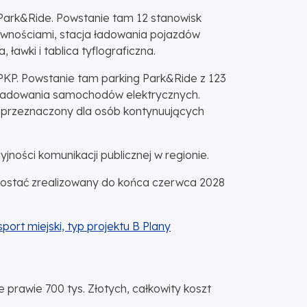
Park&Ride. Powstanie tam 12 stanowisk
rawnościami, stacja ładowania pojazdów
ławki i tablica tyflograficzna.
 PKP. Powstanie tam parking Park&Ride z 123
o ładowania samochodów elektrycznych.
e przeznaczony dla osób kontynuujących
jności komunikacji publicznej w regionie.
ostać zrealizowany do końca czerwca 2028
sport miejski, typ projektu B Plany
rawie 700 tys. Złotych, całkowity koszt