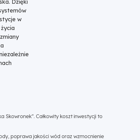
ka. Dzięki
j systemów
stycje w
życia
 zmiany
ka
iezależnie
inach
a Skowronek”. Całkowity koszt inwestycji to
 wody, poprawa jakości wód oraz wzmocnienie