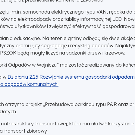
rzętu, m.in. samochodu elektrycznego typu VAN, rębaka do 
ków na elektroodpady oraz tablicy informacyjnej LED. No
ństwo użytkowników i zwiększyć efektywność gospodarowa
ałania edukacyjne. Na terenie gminy odbędą się dwie akcje z
styczny promujący segregację i recykling odpadów. Najakty
 PSZOK będą mogły liczyć na sadzonki drzew i krzewów.
órki Odpadów w Wojniczu” ma zostać zrealizowany do końca 
a w
Działaniu 2.25 Rozwijanie systemu gospodarki odpadami
ia odpadów komunalnych.
ych otrzyma projekt „Przebudowa parkingu typu P&R oraz 
złotych.
frastruktury transportowej, która ma ułatwić korzystanie 
a transport zbiorowy.