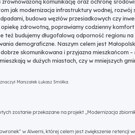
 zrównoważoną komunikację oraz ochronę środowis
tom jak modernizacja infrastruktury wodnej, rozwó
dpadami, budowa węzłów przesiadkowych czy inwe
opiekę zdrowotną, poprawiamy codzienny komfort 
le też budujemy długofalową odporność regionu na
zwania demograficzne. Naszym celem jest Małopols
dobrze skomunikowana i przyjazna mieszkańcom – n
 mieszkają w dużych miastach, czy w mniejszych gm
znaczył Marszałek Łukasz Smółka.
tych zostanie przekazane na projekt „Modernizacja zbiornik
owronek” w Alwerni, której celem jest zwiększenie retencji