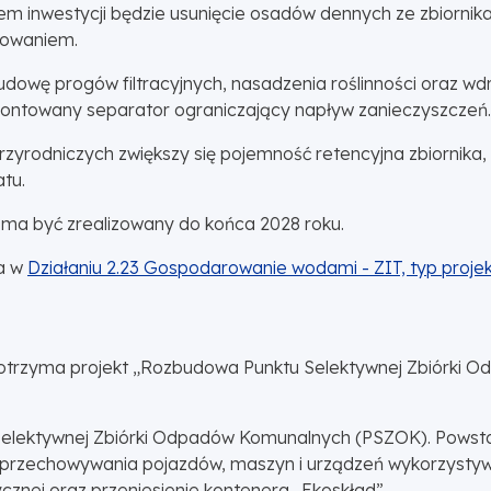
inwestycji będzie usunięcie osadów dennych ze zbiornika o
rowaniem.
dowę progów filtracyjnych, nasadzenia roślinności oraz w
montowany separator ograniczający napływ zanieczyszczeń.
rzyrodniczych zwiększy się pojemność retencyjna zbiornika, 
tu.
 ma być zrealizowany do końca 2028 roku.
a w
Działaniu 2.23 Gospodarowanie wodami - ZIT, typ projekt
h otrzyma projekt „Rozbudowa Punktu Selektywnej Zbiórki O
 Selektywnej Zbiórki Odpadów Komunalnych (PSZOK). Pows
 przechowywania pojazdów, maszyn i urządzeń wykorzystyw
ycznej oraz przeniesienie kontenera „Ekoskład”.