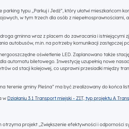
parking typu „Parkuj i Jedź”, który ułatwi mieszkańcom kor
ojowych, w tym trzech dla osób z niepełnosprawnościami, 
roga gminna wraz z placem do zawracania i istniejącymi z
ia autobusów, m.in. na potrzeby komunikacji zastępczej podc
energooszczędne oświetlenie LED. Zaplanowano także stacj
a automatu biletowego. Inwestycję uzupełnią nowe nasadze
trów od stacji kolejowej, co usprawni przesiadki między tr
a terenie gminy Pleśna” ma być zrealizowany do końca lis
a w
Działaniu 3.1 Transport miejski - ZIT, typ projektu A Tran
h otrzyma projekt „Zwiększenie efektywności i odporności