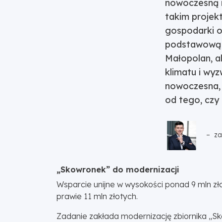
nowoczesną i
takim projek
gospodarki o
podstawową 
Małopolan, a
klimatu i wy
nowoczesna, 
od tego, czy
– za
„Skowronek” do modernizacji
Wsparcie unijne w wysokości ponad 9 mln zło
prawie 11 mln złotych.
Zadanie zakłada modernizację zbiornika „Sk