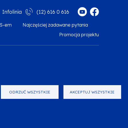
(12) 616 0 616
Infolinia
MS-em
Najczęściej zadawane pytania
Promocja projektu
arzanie danych osobowych
Zgłoś błąd
Mapa strony
ODRZUĆ WSZYSTKIE
AKCEPTUJ WSZYSTKIE