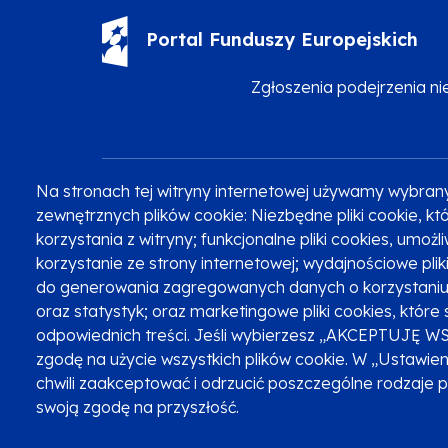
Portal Funduszy Europejskich
Zgłoszenia podejrzenia n
Na stronach tej witryny internetowej używamy wybran
Zobacz inne programy
Poznaj Fundusze 2014-2020
zewnętrznych plików cookie: Niezbędne pliki cookie, 
korzystania z witryny; funkcjonalne pliki cookies, umoż
korzystanie ze strony internetowej; wydajnościowe pli
do generowania zagregowanych danych o korzystaniu 
Oznaczenie projektu
oraz statystyk; oraz marketingowe pliki cookies, które 
odpowiednich treści. Jeśli wybierzesz „AKCEPTUJĘ W
zgodę na użycie wszystkich plików cookie. W „Ustawie
chwili zaakceptować i odrzucić poszczególne rodzaje 
swoją zgodę na przyszłość.
Serwis dofinansowany przez Unię Europejską z programu Fu
© Urząd Marszałkowski Województwa Małopolskiego 2023