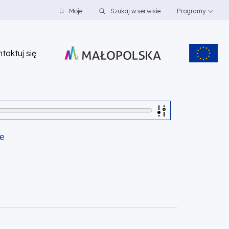
Moje
Szukaj w serwisie
Programy
taktuj się
ie