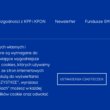
iezgodności z KPP i KPON
Newsletter
Fundusze S
ych własnych i
Deklaracja dostępności
Polityka prywatności
Przetw
które są wymagane do
liwiające wygodniejsze
ki cookies, których używamy
ze stron internetowych
służą do wyświetlania
USTAWIENIA CIASTECZEK
SZYSTKIE”, wyrażasz
niach” możesz w każdej
plików cookie oraz odwołać
ndusze Europejskie dla Małopolski na lata 2021-2027.