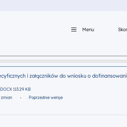
Menu
Skon
ecyficznych i załączników do wniosku o dofinansowan
DOCX 113.29 KB
s zmian
Poprzednie wersje