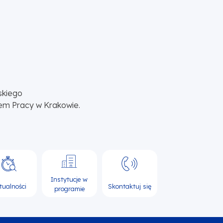
skiego
em Pracy w Krakowie.
Instytucje w
tualności
Skontaktuj się
programie