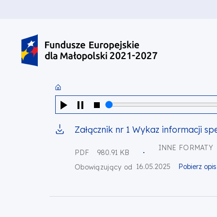
PRZEJDŹ DO TREŚCI
PRZEJDŹ DO MENU
STOPKA
Załącznik nr 1 Wykaz informacji sp
INNE FORMATY
PDF
980.91 KB
16.05.2025
Pobierz opi
Obowiązujący od