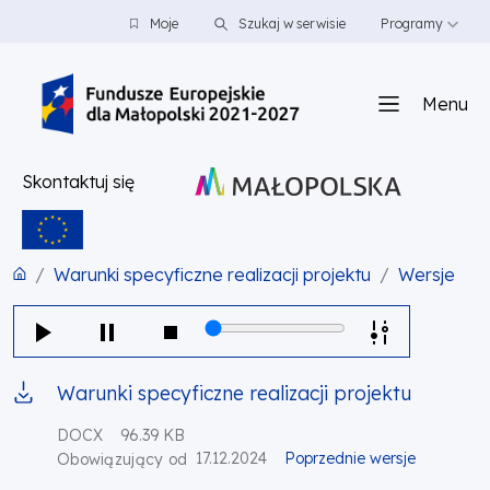
PRZEJDŹ DO TREŚCI
PRZEJDŹ DO MENU
STOPKA
Moje
Szukaj w serwisie
Programy
Menu
Skontaktuj się
Warunki specyficzne realizacji projektu
Wersje
Warunki specyficzne realizacji projektu
DOCX
96.39 KB
17.12.2024
Poprzednie wersje
Obowiązujący od