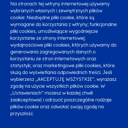
Na stronach tej witryny internetowej używamy
wybranych własnych i zewnętrznych plików
cookie: Niezbędne pliki cookie, które są
wymagane do korzystania z witryny; funkcjonalne
pliki cookies, umożliwiające wygodniejsze
Zgłoszenia podejrzenia niezgodności z KPP i KPON
korzystanie ze strony internetowej;
wydajnościowe pliki cookies, których używamy do
Newsletter
Fundusze SMS-em
generowania zagregowanych danych o
Najczęściej zadawane pytania
Promocja projektu
korzystaniu ze stron internetowych oraz
statystyk; oraz marketingowe pliki cookies, które
służą do wyświetlania odpowiednich treści. Jeśli
wybierzesz „AKCEPTUJĘ WSZYSTKIE”, wyrażasz
Zobacz inne programy
Poznaj Fundusze 2014-2020
zgodę na użycie wszystkich plików cookie. W
„Ustawieniach” możesz w każdej chwili
Deklaracja dostępności
Polityka prywatności
zaakceptować i odrzucić poszczególne rodzaje
Przetwarzanie danych osobowych
Zgłoś błąd
Mapa strony
plików cookie oraz odwołać swoją zgodę na
przyszłość.