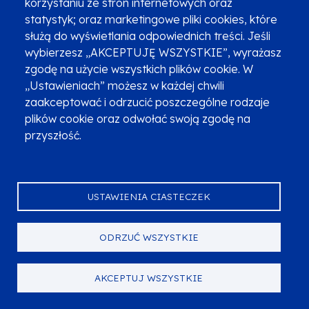
korzystaniu ze stron internetowych oraz
statystyk; oraz marketingowe pliki cookies, które
służą do wyświetlania odpowiednich treści. Jeśli
wybierzesz „AKCEPTUJĘ WSZYSTKIE”, wyrażasz
zgodę na użycie wszystkich plików cookie. W
„Ustawieniach” możesz w każdej chwili
zaakceptować i odrzucić poszczególne rodzaje
plików cookie oraz odwołać swoją zgodę na
przyszłość.
EWALUACJA
USTAWIENIA CIASTECZEK
Raport końcowy - Ewaluacja działań
budujących potencjał partnerów
ODRZUĆ WSZYSTKIE
społecznych i organizacji społeczeństwa
obywatelskiego w ramach EFS+
AKCEPTUJ WSZYSTKIE