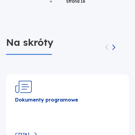
Poprzednia strona
‹‹
Strona 16
Na skróty
Dokumenty programowe
CZYTAJ