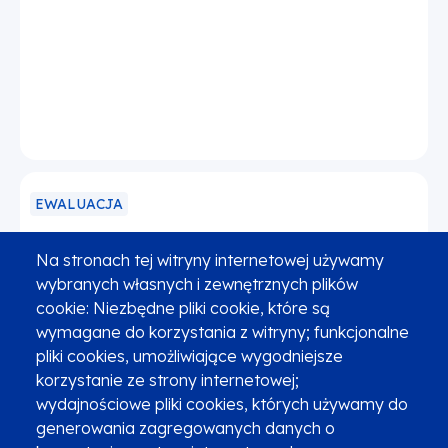
EWALUACJA
Ewaluacja systemu wyboru i oceny
Na stronach tej witryny internetowej używamy
projektów oraz kryteriów wyboru
wybranych własnych i zewnętrznych plików
projektów w ramach programu Fundusze
cookie: Niezbędne pliki cookie, które są
Europejskie dla Małopolski 2021-2027
wymagane do korzystania z witryny; funkcjonalne
pliki cookies, umożliwiające wygodniejsze
korzystanie ze strony internetowej;
wydajnościowe pliki cookies, których używamy do
generowania zagregowanych danych o