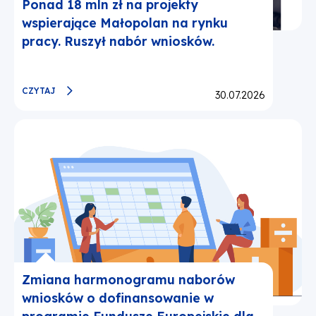
Ponad 18 mln zł na projekty
wspierające Małopolan na rynku
pracy. Ruszył nabór wniosków.
CZYTAJ
Opublikowano:
30.07.2026
Zmiana harmonogramu naborów
wniosków o dofinansowanie w