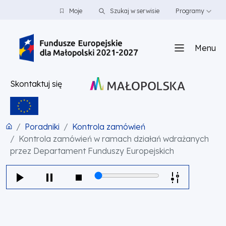
PRZEJDŹ DO TREŚCI
PRZEJDŹ DO MENU
STOPKA
Moje
Szukaj w serwisie
Programy
Menu
Skontaktuj się
Poradniki
Kontrola zamówień
Kontrola zamówień w ramach działań wdrażanych
przez Departament Funduszy Europejskich