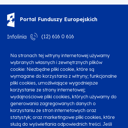
Portal Funduszy Europejskich
(12) 616 0 616
Infolinia
Na stronach tej witryny internetowej używamy
wybranych własnych i zewnętrznych plików
cookie: Niezbędne pliki cookie, które są
Zgłoszenia podejrzenia niezgodności z KPP i KPON
wymagane do korzystania z witryny; funkcjonalne
pliki cookies, umożliwiające wygodniejsze
Newsletter
Fundusze SMS-em
korzystanie ze strony internetowej;
Najczęściej zadawane pytania
Promocja projektu
wydajnościowe pliki cookies, których używamy do
generowania zagregowanych danych o
korzystaniu ze stron internetowych oraz
statystyk; oraz marketingowe pliki cookies, które
Zobacz inne programy
Poznaj Fundusze 2014-2020
służą do wyświetlania odpowiednich treści. Jeśli