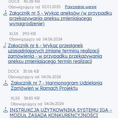
DOCX
40.28 KB
02.01.2025
Poprzednie wersje
Obowiązujący od
Załącznik nr 5 - Wykaz aneksów (w przypadku
przekazywania aneksu zmieniającego
wynagrodzenie)
XLSX
29.5 KB
04.06.2024
Obowiązujący od
Załącznik nr 6 - Wykaz przesłanek
uzasadniających zmianę terminu realizacji
zamówienia - w przypadku przekazywania
aneksu zmieniającego termin realizacji
DOCX
35.06 KB
04.06.2024
Obowiązujący od
Załącznik nr 7 - Harmonogram Udzielania
Zamówień w Ramach Projektu
XLSX
34.85 KB
04.06.2024
Obowiązujący od
INSTRUKCJA UŻYTKOWNIKA SYSTEMU IGA –
MODUŁ ZASADA KONKURENCYJNOŚCI