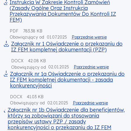
Instrukcja W Zakresie Kontroli Zamówień
(Zasady Ogólne Oraz Instrukcja
Przekazywania Dokumentów Do Kontroli IZ
FEM)
PDF
783.38 KB
01.07.2025
Poprzednie wersje
Obowiązujący od
Załącznik nr 1 Oświadczenie o przekazaniu do
IZ FEM kompletnej dokumentacji (PZP)
DOCX
42.08 KB
02.01.2025
Poprzednie wersje
Obowiązujący od
Załącznik nr 1a Oświadczenie o przekazaniu do
IZ FEM kompletnej dokumentacji - zasada
konkurencyjności
DOCX
41.03 KB
02.01.2025
Poprzednie wersje
Obowiązujący od
Załącznik nr 1b Oświadczenie dla beneficjentów,
którzy są zobowiązani do stosowania
przepisów ustawy PZP / zasady
konkurencyjności o przekazaniu do IZ FEM